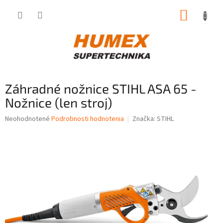
Prejsť
NÁKUP
na
obsah
KOŠÍK
Záhradné nožnice STIHL ASA 65 -
Nožnice (len stroj)
Priemerné
Neohodnotené
Podrobnosti hodnotenia
Značka:
STIHL
hodnotenie
produktu
je
0,0
z
5
hviezdičiek.