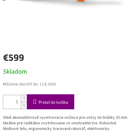
€599
Jednotková
Skladom
cena:
Môžeme doručiť do:
12.8.2026
Pridať do košíka
Silné akumulátorové vyvetvovacie nožnice pre vetvy do hrúbky 35 mm.
Ideálne pre radikálne zostrihovanie vo vinohradníctve. Robustné
hliníkové telo, ergonomicky tvarovaná rukoväť, elektronicky