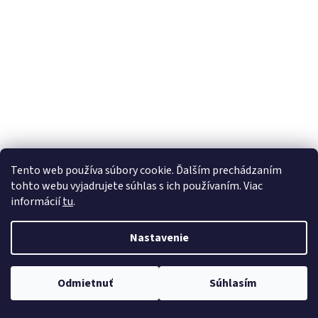
Tento web používa súbory cookie. Ďalším prechádzaním
tohto webu vyjadrujete súhlas s ich používaním. Viac
informácií
tu
.
Nastavenie
Odmietnuť
Súhlasím