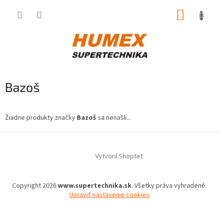
Prejsť
NÁKUP
na
obsah
KOŠÍK
Bazoš
Žiadne produkty značky
Bazoš
sa nenašli...
Z
á
Vytvoril Shoptet
p
ä
t
Copyright 2026
www.supertechnika.sk
. Všetky práva vyhradené.
i
Upraviť nastavenie cookies
e