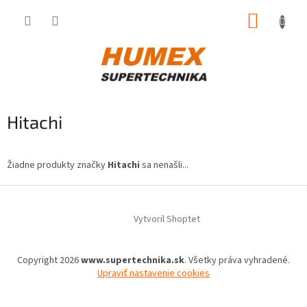
Prejsť
NÁKUP
na
obsah
KOŠÍK
Hitachi
Žiadne produkty značky
Hitachi
sa nenašli...
Z
á
Vytvoril Shoptet
p
ä
t
Copyright 2026
www.supertechnika.sk
. Všetky práva vyhradené.
i
Upraviť nastavenie cookies
e