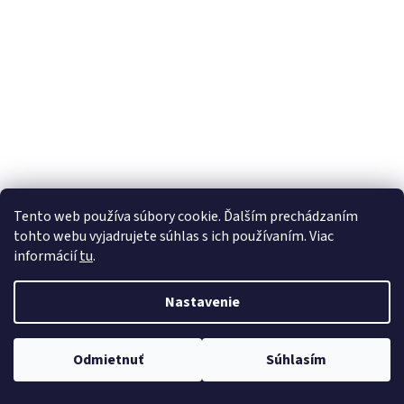
Tento web používa súbory cookie. Ďalším prechádzaním
tohto webu vyjadrujete súhlas s ich používaním. Viac
informácií
tu
.
Nastavenie
Odmietnuť
Súhlasím