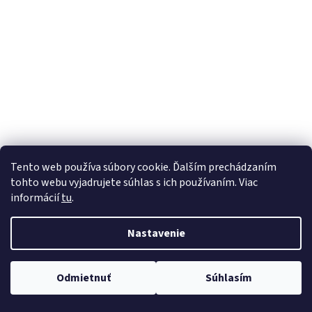
Tento web používa súbory cookie. Ďalším prechádzaním
tohto webu vyjadrujete súhlas s ich používaním. Viac
informácií
tu
.
Nastavenie
Odmietnuť
Súhlasím