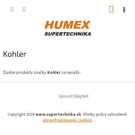
Prejsť
NÁKUP
na
obsah
KOŠÍK
Kohler
Žiadne produkty značky
Kohler
sa nenašli...
Z
á
Vytvoril Shoptet
p
ä
t
Copyright 2026
www.supertechnika.sk
. Všetky práva vyhradené.
i
Upraviť nastavenie cookies
e