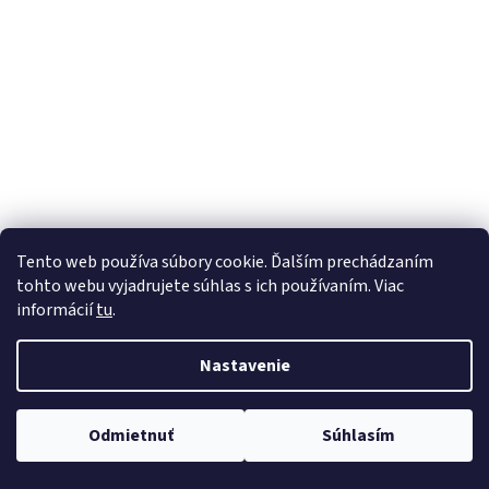
Tento web používa súbory cookie. Ďalším prechádzaním
tohto webu vyjadrujete súhlas s ich používaním. Viac
informácií
tu
.
Nastavenie
Odmietnuť
Súhlasím