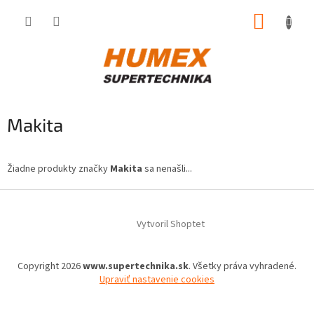
Prejsť
NÁKUP
na
obsah
KOŠÍK
Makita
Žiadne produkty značky
Makita
sa nenašli...
Z
á
Vytvoril Shoptet
p
ä
t
Copyright 2026
www.supertechnika.sk
. Všetky práva vyhradené.
i
Upraviť nastavenie cookies
e