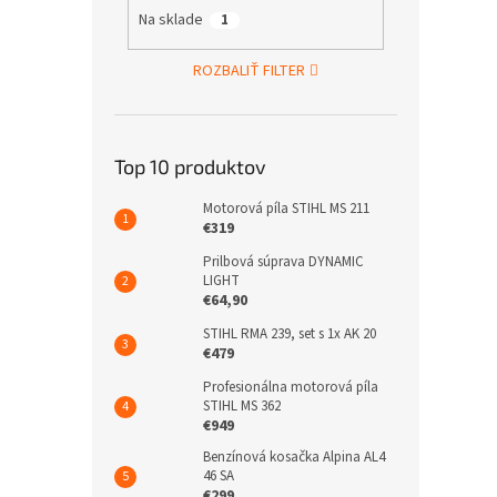
Na sklade
1
ROZBALIŤ FILTER
Top 10 produktov
Motorová píla STIHL MS 211
€319
Prilbová súprava DYNAMIC
LIGHT
€64,90
STIHL RMA 239, set s 1x AK 20
€479
Profesionálna motorová píla
STIHL MS 362
€949
Benzínová kosačka Alpina AL4
46 SA
€299