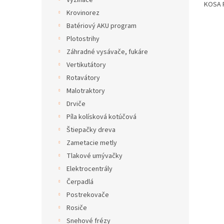
Vyžínače
KOSA R
Krovinorez
Batériový AKU program
Plotostrihy
Záhradné vysávače, fukáre
Vertikutátory
Rotavátory
Malotraktory
Drviče
Píla kolísková kotúčová
Štiepačky dreva
Zametacie metly
Tlakové umývačky
Elektrocentrály
Čerpadlá
Postrekovače
Rosiče
Snehové frézy