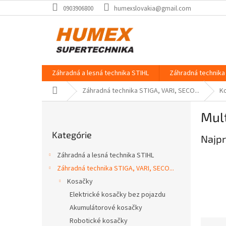
Prejsť
0903906800
humexslovakia@gmail.com
na
obsah
Záhradná a lesná technika STIHL
Záhradná technika 
Domov
Záhradná technika STIGA, VARI, SECO...
K
B
Mult
o
Preskočiť
č
Kategórie
kategórie
Najpr
n
ý
Záhradná a lesná technika STIHL
p
Záhradná technika STIGA, VARI, SECO...
a
Kosačky
n
e
Elektrické kosačky bez pojazdu
l
Akumulátorové kosačky
Robotické kosačky
R