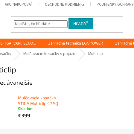
AKO NAKUPOVAŤ
OBCHODNÉ PODMIENKY
PODMIENKY OCHRANY
HĽADAŤ
STIGA, VARI, SECO...
Záhradná technika EGOPOWER
Záhradná 
osačky
Mulčovacie kosačky s pojazd.
Multiclip
iclip
edávanejšie
Mulčovacia kosačka
STIGA Multiclip 47 SQ
Skladom
€399