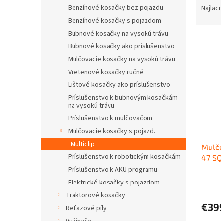
a
Benzínové kosačky bez pojazdu
Najlac
d
Benzínové kosačky s pojazdom
e
Bubnové kosačky na vysokú trávu
V
n
Bubnové kosačky ako príslušenstvo
ý
i
Mulčovacie kosačky na vysokú trávu
p
e
i
p
Vretenové kosačky ručné
s
r
Lištové kosačky ako príslušenstvo
p
o
Príslušenstvo k bubnovým kosačkám
r
d
na vysokú trávu
o
u
Príslušenstvo k mulčovačom
d
k
Mulčovacie kosačky s pojazd.
u
t
Multiclip
Mulčo
k
o
Príslušenstvo k robotickým kosačkám
47 S
t
v
o
Príslušenstvo k AKU programu
v
Elektrické kosačky s pojazdom
Traktorové kosačky
€39
Reťazové píly