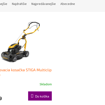
nejšie
Najdrahšie
Najpredávanejšie
Abecedne
vacia kosačka STIGA Multiclip
Q
Skladom
Do košíka
9