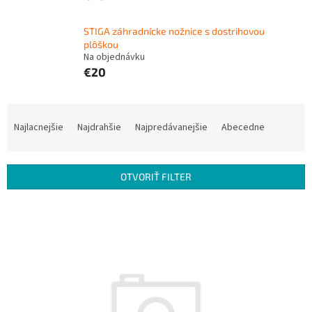
STIGA záhradnícke nožnice s dostrihovou
plôškou
Na objednávku
€20
R
a
Najlacnejšie
Najdrahšie
Najpredávanejšie
Abecedne
d
e
n
OTVORIŤ FILTER
i
e
V
p
ý
r
p
o
i
d
s
u
p
k
r
t