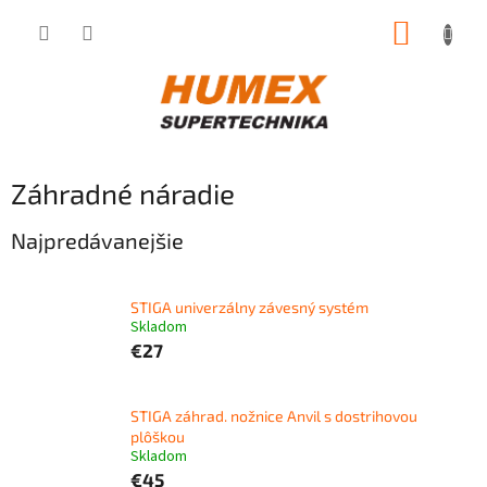
Prejsť
NÁKUP
na
obsah
KOŠÍK
Záhradné náradie
Najpredávanejšie
STIGA univerzálny závesný systém
Skladom
€27
STIGA záhrad. nožnice Anvil s dostrihovou
plôškou
Skladom
€45