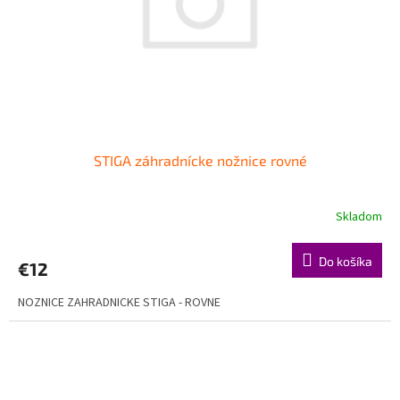
o
o
d
v
u
k
t
o
v
STIGA záhradnícke nožnice rovné
Skladom
Do košíka
€12
NOZNICE ZAHRADNICKE STIGA - ROVNE