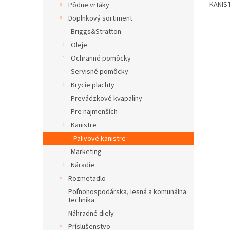
KANIST
Pôdne vrtáky
Doplnkový sortiment
Briggs&Stratton
Oleje
Ochranné pomôcky
Servisné pomôcky
Krycie plachty
Prevádzkové kvapaliny
Pre najmenších
Kanistre
Palivové kanistre
Marketing
Náradie
Rozmetadlo
Poľnohospodárska, lesná a komunálna
technika
Náhradné diely
Príslušenstvo