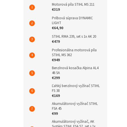
Motorová píla STIHL MS 211
€319
Prilbová súprava DYNAMIC
LIGHT
€64,90
STIHL RMA 239, set s 1x AK 20
€479
Profesionálna motorová píla
STIHL MS 362
€949
Benzínová kosačka Alpina AL4
46 SA
€299
Ľahký benzínový vyžínač STIHL
FS 38
€169
Akumulátorový vyžínač STIHL
FSA 45
€99
Akumulátorový vyžínač, AK
Systém STIHL FSA 57, set s 1x