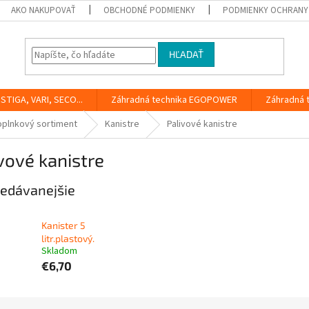
AKO NAKUPOVAŤ
OBCHODNÉ PODMIENKY
PODMIENKY OCHRANY
HĽADAŤ
STIGA, VARI, SECO...
Záhradná technika EGOPOWER
Záhradná 
oplnkový sortiment
Kanistre
Palivové kanistre
vové kanistre
edávanejšie
Kanister 5
litr.plastový.
Skladom
€6,70