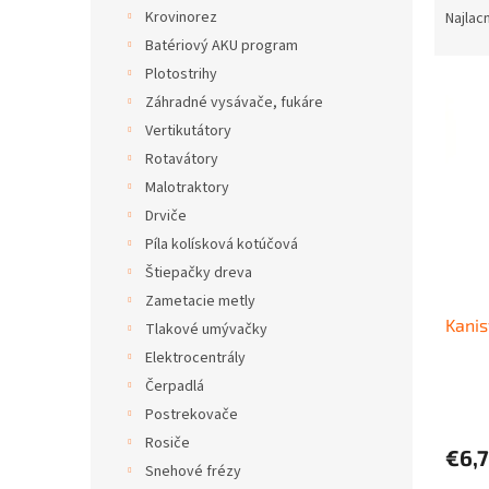
a
Krovinorez
Najlac
d
Batériový AKU program
e
Plotostrihy
V
n
Záhradné vysávače, fukáre
ý
i
Vertikutátory
p
e
i
p
Rotavátory
s
r
Malotraktory
p
o
Drviče
r
d
Píla kolísková kotúčová
o
u
Štiepačky dreva
d
k
Zametacie metly
u
t
Kanist
k
o
Tlakové umývačky
t
v
Elektrocentrály
o
Čerpadlá
v
Postrekovače
Rosiče
€6,
Snehové frézy