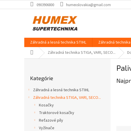
Prejsť
0903906800
humexslovakia@gmail.com
na
obsah
Záhradná a lesná technika STIHL
Záhradná technika 
Domov
Záhradná technika STIGA, VARI, SECO...
D
B
Pali
o
Preskočiť
č
Kategórie
kategórie
Najpr
n
ý
Záhradná a lesná technika STIHL
p
Záhradná technika STIGA, VARI, SECO...
a
Kosačky
n
e
Traktorové kosačky
l
Reťazové píly
Vyžínače
R