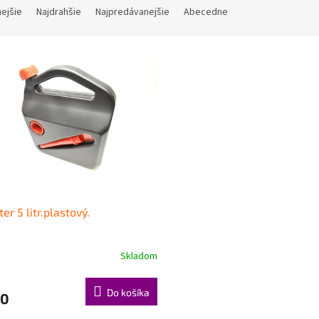
nejšie
Najdrahšie
Najpredávanejšie
Abecedne
er 5 litr.plastový.
Skladom
Do košíka
70