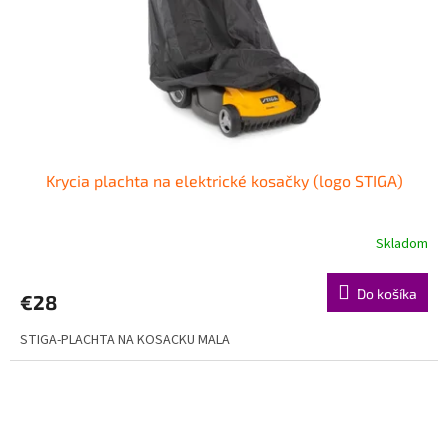
o
o
d
v
u
k
t
o
v
Krycia plachta na elektrické kosačky (logo STIGA)
Skladom
Do košíka
€28
STIGA-PLACHTA NA KOSACKU MALA