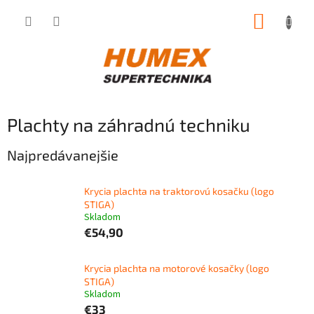
Prejsť
NÁKUP
na
obsah
KOŠÍK
Plachty na záhradnú techniku
Najpredávanejšie
Krycia plachta na traktorovú kosačku (logo
STIGA)
Skladom
€54,90
Krycia plachta na motorové kosačky (logo
STIGA)
Skladom
€33