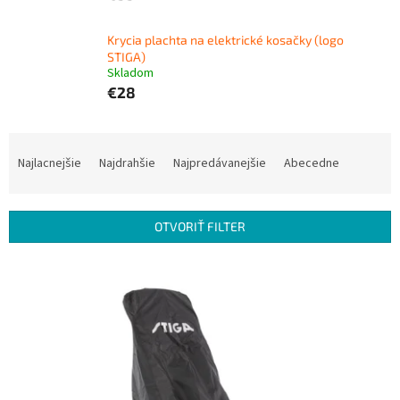
Krycia plachta na elektrické kosačky (logo
STIGA)
Skladom
€28
R
a
Najlacnejšie
Najdrahšie
Najpredávanejšie
Abecedne
d
e
n
OTVORIŤ FILTER
i
e
V
p
ý
r
p
o
i
d
s
u
p
k
r
t